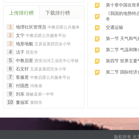
第十章中国在世
上传排行榜
下载排行榜
《我国的地势特点
冬
1
地理社区管理员
中教启星公共服务
交通运输
平台
2
文宁
中教启星公共服务平台
第一节 天气和气
3
地形地貌
五原县第四完全小学
第二节 气温和降
4
洁子
西安市
5
中教启星
西安泾河工业区中心学校
第四节 世界主要
6
石文轩
五原县第四完全小学
第二节 国际经济
7
客服君
中教启星公共服务平台
8
付国恩
河南省
9
刘东
额敏县第一中学
10
董福军
莱阳市
版权所有 北