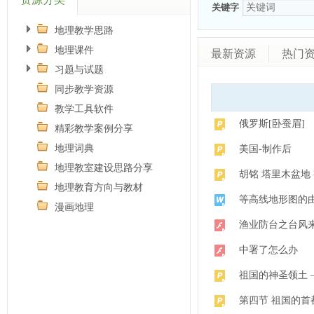
关键字
地理教学思路
地理课件
最新资源
热门
习题与试题
同步教学资源
教学工具软件
俄罗斯[卧蚕眉]
精彩教学案例分享
地理词典
美国-制作后
地理教室建设思路分享
胡铭 塔里木盆地
地理教育方向与教材
等高线地形图的由
漫画地理
渔业防台之台风
中署了怎么办
祖国的神圣领土 —
第四节 祖国的首都